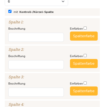
mit
Kontroll-/Kürzel-Spalte
Spalte
1
:
notizblock24.de
terminblock24.de
notizblock24.ch
Beschriftung
Einfärben
gutscheinkarten24.de
haftnotizblock24.de
sharememories.de
Spaltenfarbe
Sander Manufaktur
Spalte
2
:
WEITERE PRODUKTE
Beschriftung
Einfärben
Notizblöcke
Spaltenfarbe
Notizbücher
Haftnotizen
Spalte
3
:
Recycling
Beschriftung
Einfärben
Kalender
Spaltenfarbe
Kugelschreiber
Textilien / Taschen
Spalte
4
: