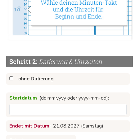
49,99 €
Gesamtpreis:
59,49 € brutto
In den Warenkorb
Lieferung innerhalb von ca. 4 Werktagen
Schritt 2:
Datierung & Uhrzeiten
ohne Datierung
Das könnte dir auch gefallen
Startdatum
(dd.mm.yyyy oder yyyy-mm-dd):
Endet mit Datum:
21.08.2027 (Samstag)