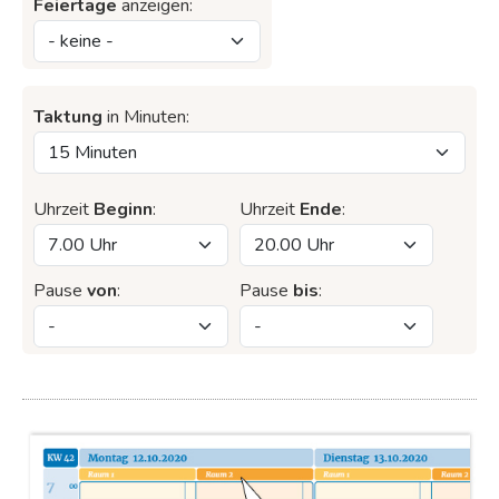
Feiertage
anzeigen:
Taktung
in Minuten:
Terminplaner 2 Spalten - 10 Minuten-Takt ab Wunschdatum
Uhrzeit
Beginn
:
Uhrzeit
Ende
:
Wochentage von Montag - Freitag für 2 Mitarbeiter Tabelle mit 10-Minuten-
Taktung
36,99 €
zzgl. MwSt.
Pause
von
:
Pause
bis
:
Kundenbewertungen
0