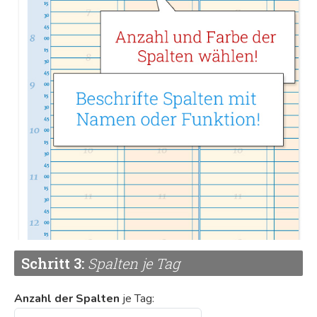
0 Bewertungen
Anmelden zum Bewerten
5
0%
4
0%
3
0%
2
0%
1
0%
Schritt 3:
Spalten je Tag
Dieses Produkt hat noch keine Bewertungen.
Anzahl der Spalten
je Tag: