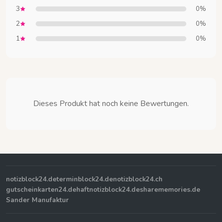
3
0%
2
0%
1
0%
Dieses Produkt hat noch keine Bewertungen.
notizblock24.de
terminblock24.de
notizblock24.ch
gutscheinkarten24.de
haftnotizblock24.de
sharememories.de
Sander Manufaktur