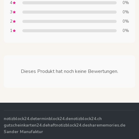
4
0%
3
0%
2
0%
1
0%
Dieses Produkt hat noch keine Bewertungen.
notizblock24.de
terminblock24.de
notizblock24.ch
gutscheinkarten24.de
haftnotizblock24.de
sharememories.de
Sander Manufaktur