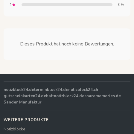
1
0%
Dieses Produkt hat noch keine Bewertungen.
notizblock24.de
terminblock24.de
notizblock24.ch
gutscheinkarten24.de
haftnotizblock24.de
sharememories.de
Sander Manufaktur
WEITERE PRODUKTE
Notizblöcke