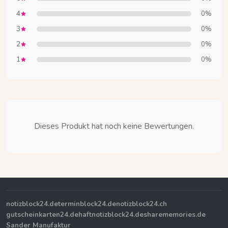
4
0%
3
0%
2
0%
1
0%
Dieses Produkt hat noch keine Bewertungen.
notizblock24.de
terminblock24.de
notizblock24.ch
gutscheinkarten24.de
haftnotizblock24.de
sharememories.de
Sander Manufaktur