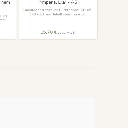
einem
"Imperial Lila" - A5
"Lig
Kunstleder Notizbuch
Buchformat: DIN A5 –
Kunstleder N
148 x 210 mm Inhaltseiten punktiert
190 x 263 
iert
0 mm
15,70 €
20
zzgl. MwSt.