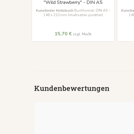
 DIN A5
"Wild Strawberry" - DIN A5
rmat: DIN A5 –
Kunstleder Notizbuch
Buchformat: DIN A5 –
Kunstl
n punktiert
148 x 210 mm Inhaltseiten punktiert
148
15,70 €
wSt.
zzgl. MwSt.
Kundenbewertungen