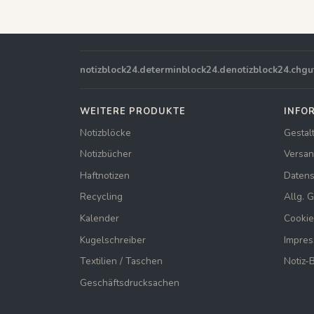
notizblock24.de
terminblock24.de
notizblock24.ch
gu
WEITERE PRODUKTE
INFO
Notizblöcke
Gestal
Notizbücher
Versan
Haftnotizen
Datens
Recycling
Allg. 
Kalender
Cookie
Kugelschreiber
Impre
Textilien / Taschen
Notiz-
Geschäftsdrucksachen