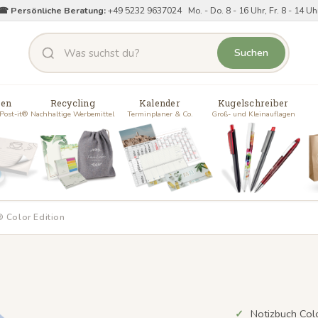
☎ Persönliche Beratung:
+49 5232 9637024 Mo. - Do. 8 - 16 Uhr, Fr. 8 - 14 Uh
Suchen
zen
Recycling
Kalender
Kugelschreiber
 Post-it®
Nachhaltige Werbemittel
Terminplaner & Co.
Groß- und Kleinauflagen
 Color Edition
Notizbuch Colo