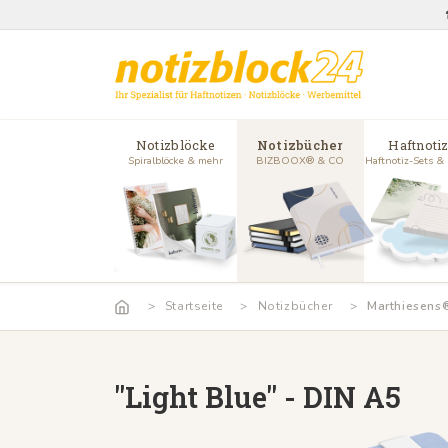
Notizblöcke
Notizbücher
Haftnoti
Spiralblöcke & mehr
BIZBOOX® & CO
Haftnotiz-Sets &
Startseite
Notizbücher
Marthiesens®
"Light Blue" - DIN A5