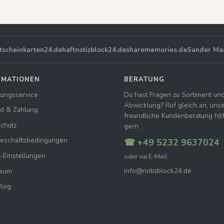
tscheinkarten24.de
haftnotizblock24.de
sharememories.de
Sander Ma
RMATIONEN
BERATUNG
tungsservice
Du hast Fragen zu Sortiment un
Abwicklung? Ruf gleich an, uns
d & Zahlung
freundliche Kundenberatung hilft
chutz
gern.
Geschäftsbedingungen
☎ +49 5232 9637024
-Einstellungen
oder via E-Mail:
info@notizblock24.de
ssum
Blog