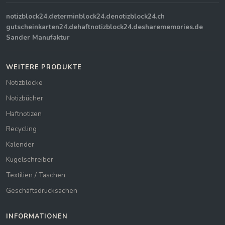
notizblock24.de
terminblock24.de
notizblock24.ch
gutscheinkarten24.de
haftnotizblock24.de
sharememories.de
Sander Manufaktur
WEITERE PRODUKTE
Notizblöcke
Notizbücher
Haftnotizen
Recycling
Kalender
Kugelschreiber
Textilien / Taschen
Geschäftsdrucksachen
INFORMATIONEN