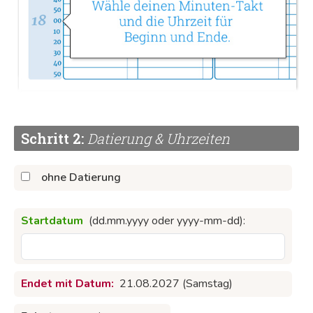
21,99 €
Gesamtpreis:
26,17 € brutto
In den Warenkorb
Schritt 2:
Datierung & Uhrzeiten
Lieferung innerhalb von ca. 4 Werktagen
ohne Datierung
Startdatum
(dd.mm.yyyy oder yyyy-mm-dd):
Das könnte dir auch gefallen
Endet mit Datum:
21.08.2027 (Samstag)