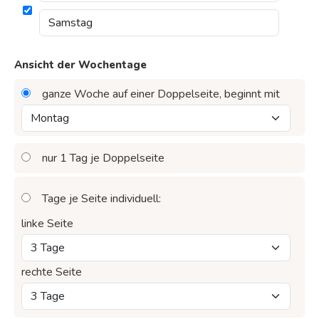
Zeit:
8 - 19 Uhr
Montag - Samstag
für 53 Wochen
Ansicht der Wochentage
datiert: Startdatum nach Wunsch
Buchformat geschlossen:
DIN A5 (14,8 x 21 cm)
ganze Woche auf einer Doppelseite, beginnt mit
Buchformat offen:
31 x 21 cm
Spaltenbreite:
39 mm
Feldhöhe:
3,8 mm
nur 1 Tag je Doppelseite
Innenseiten aus robustem Papier (170 g/m² Naturoffset)
Tage je Seite individuell:
für den täglichen Umgang,
Schutzumschlag aus transparenter PP-Folie,
linke Seite
Ecken zum Schutz abgerundet!
Artikelnr. 121603011501
rechte Seite
Startdatum nach Wunsch