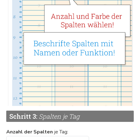
0
0 Bewertungen
Anmelden zum Bewerten
5
0%
4
0%
3
0%
2
0%
1
0%
Schritt 3:
Spalten je Tag
Anzahl der Spalten
je Tag:
Dieses Produkt hat noch keine Bewertungen.