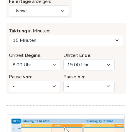
Feiertage
anzeigen:
Taktung
in Minuten:
Uhrzeit
Beginn
:
Uhrzeit
Ende
:
Terminplaner A5 für 1 Mitarbeiter
Wochentage von Montag - Samstag datumsneutral, für 1 Person Tabelle
im 15 Minuten-Takt
17,90 €
zzgl. MwSt.
Pause
von
:
Pause
bis
:
Kundenbewertungen