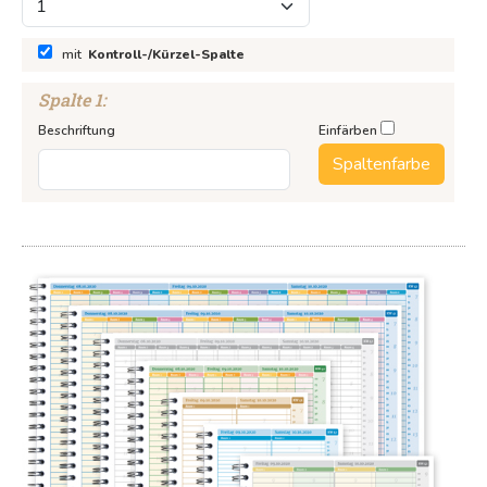
mit
Kontroll-/Kürzel-Spalte
Spalte
1
:
Beschriftung
Einfärben
notizblock24.de
terminblock24.de
notizblock24.ch
Spaltenfarbe
gutscheinkarten24.de
haftnotizblock24.de
sharememories.de
Sander Manufaktur
WEITERE PRODUKTE
Notizblöcke
Notizbücher
Haftnotizen
Recycling
Kalender
Kugelschreiber
Textilien / Taschen