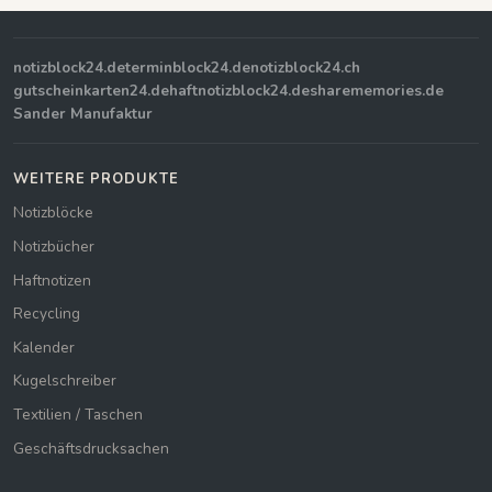
notizblock24.de
terminblock24.de
notizblock24.ch
gutscheinkarten24.de
haftnotizblock24.de
sharememories.de
Sander Manufaktur
WEITERE PRODUKTE
Notizblöcke
Notizbücher
Haftnotizen
Recycling
Kalender
Kugelschreiber
Textilien / Taschen
Geschäftsdrucksachen