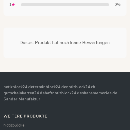
1
0%
Dieses Produkt hat noch keine Bewertungen.
notizblock24.de
terminblock24.de
notizblock24.ch
gutscheinkarten24.de
haftnotizblock24.de
sharememories.de
Sander Manufaktur
WEITERE PRODUKTE
Notizblöcke